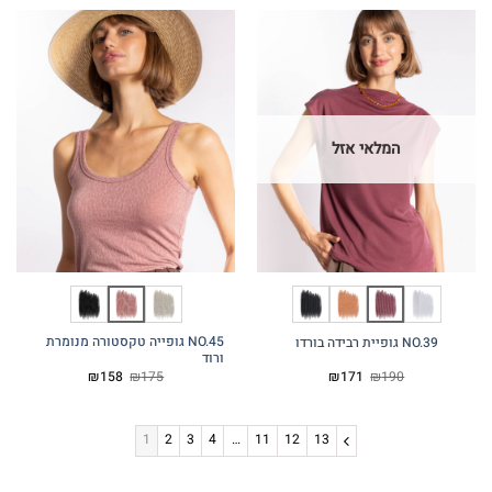
₪180.
₪200.
₪180.
₪200.
המלאי אזל
NO.45 גופייה טקסטורה מנומרת
NO.39 גופיית רבידה בורדו
ורוד
המחיר
המחיר
המחיר
המחיר
₪
158
₪
175
₪
171
₪
190
המקורי
הנוכחי
המקורי
הנוכחי
היה:
הוא:
היה:
הוא:
₪158.
₪175.
₪171.
₪190.
1
2
3
4
…
11
12
13