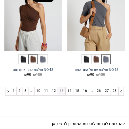
NO.42 חולצת שרוול אחד אפור
NO.42 חולצת כתף אחת חום
המחיר
המחיר
המחיר
המחיר
₪
90
₪
180
₪
90
₪
180
המקורי
הנוכחי
המקורי
הנוכחי
היה:
הוא:
היה:
הוא:
₪90.
₪180.
₪90.
₪180.
1
2
3
…
10
11
12
13
14
15
16
…
26
27
28
להטבות בלעדיות לחברות המועדון לחצי כאן