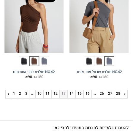
NO.42 חולצת שרוול אחד אפור
NO.42 חולצת כתף אחת חום
המחיר
המחיר
המחיר
המחיר
₪
90
₪
180
₪
90
₪
180
המקורי
הנוכחי
המקורי
הנוכחי
היה:
הוא:
היה:
הוא:
₪90.
₪180.
₪90.
₪180.
1
2
3
…
10
11
12
13
14
15
16
…
26
27
28
להטבות בלעדיות לחברות המועדון לחצי כאן