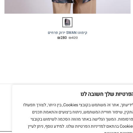
קימונו SWAN ירוק פרחים
המחיר
המחיר
₪
280
₪
420
המקורי
הנוכחי
היה:
הוא:
₪280.
₪420.
חנות מתחם בזל
אשתורי הפרחי 9 ת"א
פרטיות שלך חשובה לנו
צרו קשר
לידיעתך, אתר זה משתמש בקובצי Cookies, בין היתר, לצורך תפעולו
תקין, שיפור חוויית המשתמש, ניתוח ביצועים והתאמת תכנים
פרסומות. המשך הגלישה באתר מהווה הסכמה לשימוש בקובצי
Cookies בהתאם למדיניות הפרטיות שלנו. למידע נוסף, ניתן לעיין