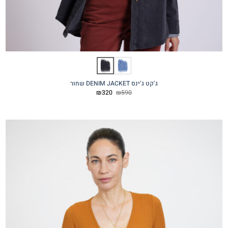
ג’קט ג’ינס DENIM JACKET שחור
המחיר
המחיר
₪
320
₪
590
המקורי
הנוכחי
היה:
הוא:
₪320.
₪590.