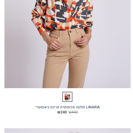
LINARIA חולצה מכופתרת פרינט גיאומטרי
המחיר
המחיר
₪
240
₪
440
המקורי
הנוכחי
היה:
הוא:
₪240.
₪440.