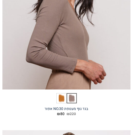
בגד גוף מעטפת NO.30 אפור
המחיר
המחיר
₪
80
₪
220
המקורי
הנוכחי
היה:
הוא:
₪80.
₪220.