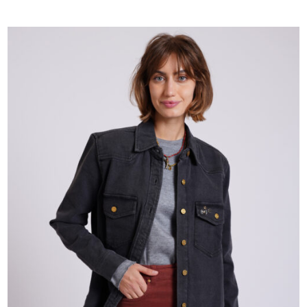
היה:
הוא:
₪170.
₪210.