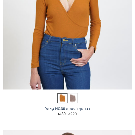
בגד גוף מעטפת NO.30 קאמל
המחיר
המחיר
₪
80
₪
220
המקורי
הנוכחי
היה:
הוא:
₪80.
₪220.