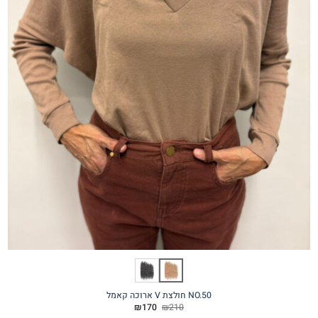
NO.50 חולצת V ארוכה קאמל
המחיר
המחיר
₪
170
₪
210
המקורי
הנוכחי