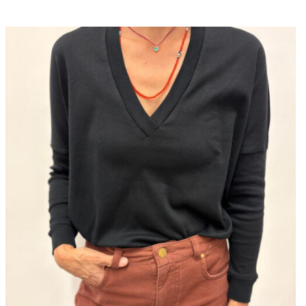
היה:
הוא:
₪204.
₪680.