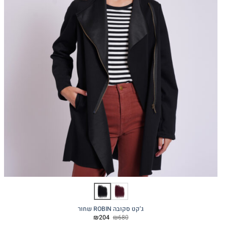
ג’קט סקובה ROBIN שחור
המחיר
המחיר
₪
204
₪
680
המקורי
הנוכחי