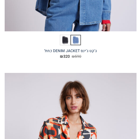
ג’קט ג’ינס DENIM JACKET כחול
המחיר
המחיר
₪
320
₪
590
המקורי
הנוכחי
היה:
הוא:
₪320.
₪590.