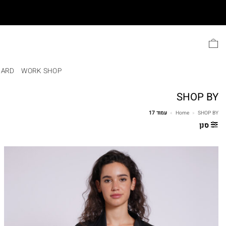
Ski
t
conten
CARD
WORK SHOP
SHOP BY
SHOP BY
»
Home
»
עמוד 17
סנן