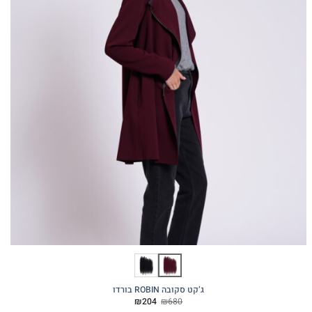
ג’קט סקובה ROBIN בורדו
המחיר
המחיר
₪
204
₪
680
המקורי
הנוכחי