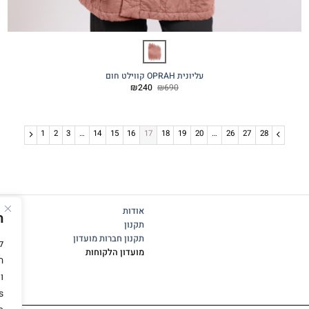
עליונית OPRAH קווילט חום
המחיר
המחיר
₪
240
₪
690
המקורי
הנוכחי
היה:
הוא:
₪240.
₪690.
1
2
3
…
14
15
16
17
18
19
20
…
26
27
28
אודות
ה
תקנון
תקנון חברות מועדון
מועדון הלקוחות
ה
ו