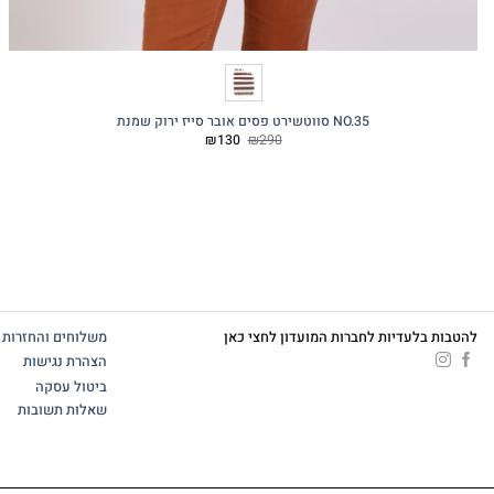
NO.35 סווטשירט פסים אובר סייז ירוק שמנת
המחיר
המחיר
₪
130
₪
290
המקורי
הנוכחי
היה:
הוא:
₪130.
₪290.
להטבות בלעדיות לחברות המועדון לחצי כאן
משלוחים והחזרות
הצהרת נגישות
ביטול עסקה
שאלות תשובות