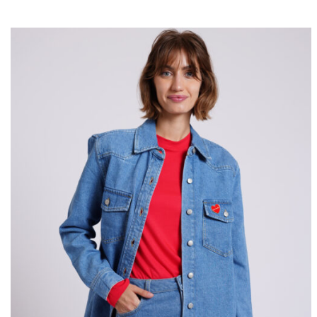
היה:
הוא:
₪204.
₪680.