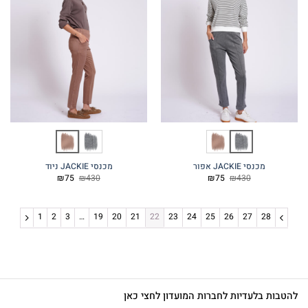
מכנסי JACKIE אפור
מכנסי JACKIE ניוד
המחיר
המחיר
המחיר
המחיר
₪
75
₪
430
₪
75
₪
430
המקורי
הנוכחי
המקורי
הנוכחי
היה:
הוא:
היה:
הוא:
₪75.
₪430.
₪75.
₪430.
1
2
3
…
19
20
21
22
23
24
25
26
27
28
להטבות בלעדיות לחברות המועדון לחצי כאן