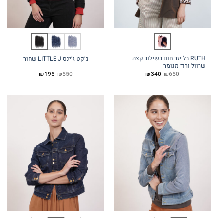
RUTH בלייזר חום בשילוב קצה
ג’קט ג’ינס LITTLE J שחור
שרוול ורוד מנומר
המחיר
המחיר
המחיר
המחיר
₪
195
₪
550
₪
340
₪
650
המקורי
הנוכחי
המקורי
הנוכחי
היה:
הוא:
היה:
הוא:
₪195.
₪550.
₪340.
₪650.