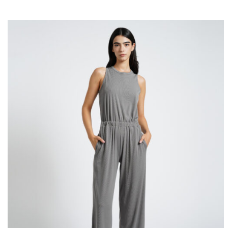
היה:
הוא:
₪110.
₪275.