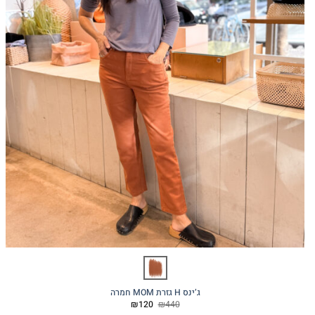
ג’ינס H גזרת MOM חמרה
המחיר
המחיר
₪
120
₪
440
המקורי
הנוכחי