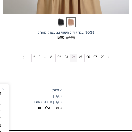
NO.38 בגד גוף מחשוף גב עמוק קאמל
המחיר
המחיר
₪
90
₪
195
המקורי
הנוכחי
היה:
הוא:
₪90.
₪195.
1
2
3
…
21
22
23
24
25
26
27
28
אודות
ה
תקנון
תקנון חברות מועדון
מועדון הלקוחות
ה
ו