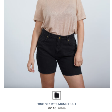
MOM SHORT ג’ינס קצר שחור
המחיר
המחיר
₪
110
₪
275
המקורי
הנוכחי