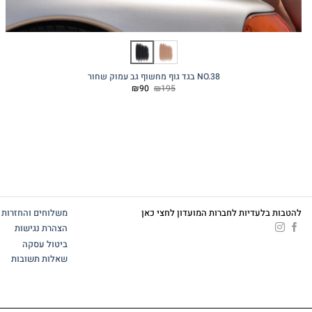
NO.38 בגד גוף מחשוף גב עמוק שחור
המחיר
המחיר
₪
90
₪
195
המקורי
הנוכחי
היה:
הוא:
₪90.
₪195.
להטבות בלעדיות לחברות המועדון לחצי כאן
משלוחים והחזרות
הצהרת נגישות
ביטול עסקה
שאלות תשובות