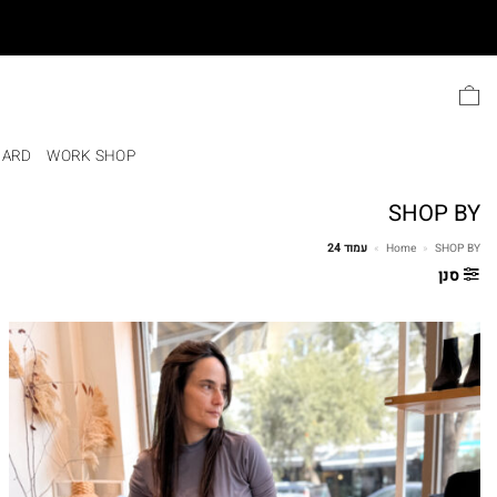
Ski
t
conten
CARD
WORK SHOP
SHOP BY
SHOP BY
»
Home
»
עמוד 24
סנן