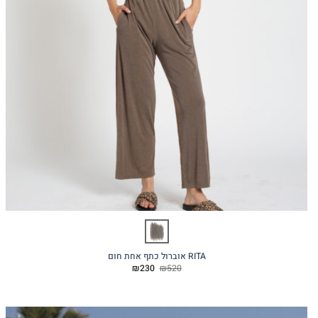
RITA אוברול כתף אחת חום
המחיר
המחיר
₪
230
₪
520
המקורי
הנוכחי
היה:
הוא:
₪230.
₪520.