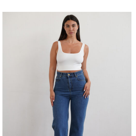
היה:
הוא:
₪120.
₪440.