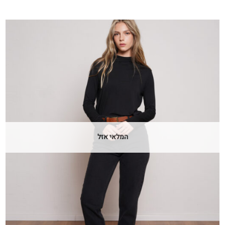
היה:
הוא:
₪200.
₪440.
המלאי אזל