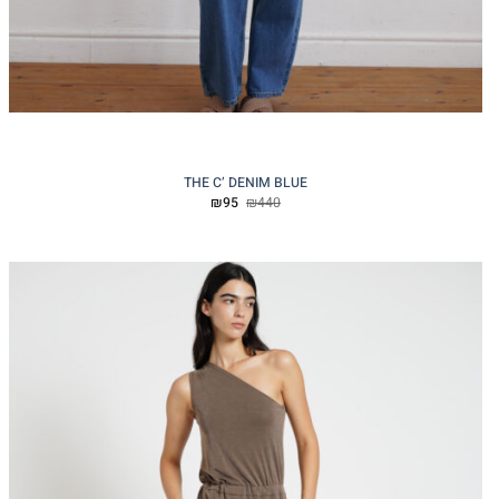
THE C’ DENIM BLUE
המחיר
המחיר
₪
95
₪
440
המקורי
הנוכחי
היה:
הוא:
₪95.
₪440.