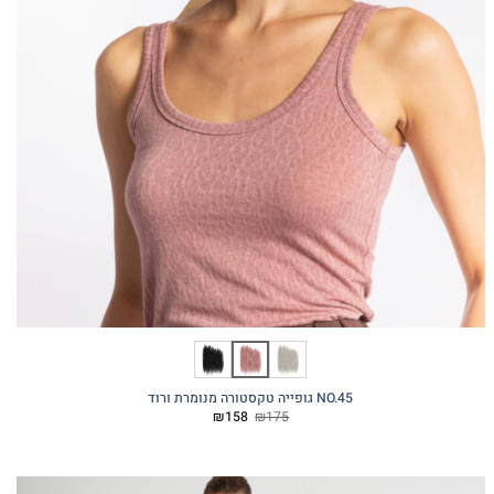
NO.45 גופייה טקסטורה מנומרת ורוד
המחיר
המחיר
₪
158
₪
175
המקורי
הנוכחי
היה:
הוא:
₪158.
₪175.