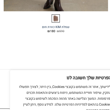
שמלת KIM כוורת חום
המחיר
המחיר
₪
180
₪
590
המקורי
הנוכחי
היה:
הוא:
₪180.
₪590.
חנות מתחם בזל
אשתורי הפרחי 9 ת"א
פרטיות שלך חשובה לנו
צרו קשר
לידיעתך, אתר זה משתמש בקובצי Cookies, בין היתר, לצורך תפעולו
תקין, שיפור חוויית המשתמש, ניתוח ביצועים והתאמת תכנים
פרסומות. המשך הגלישה באתר מהווה הסכמה לשימוש בקובצי
Cookies בהתאם למדיניות הפרטיות שלנו. למידע נוסף, ניתן לעיין