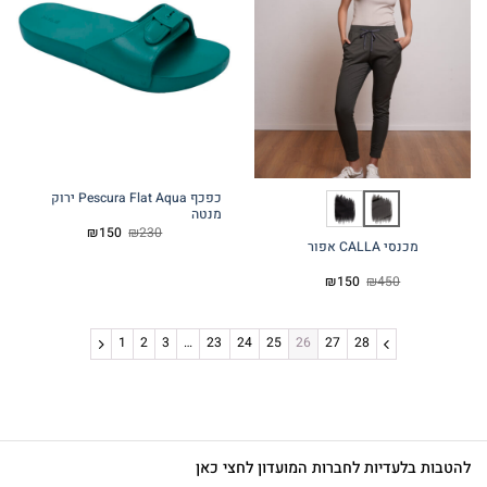
כפכף Pescura Flat Aqua ירוק
מנטה
המחיר
המחיר
₪
150
₪
230
המקורי
הנוכחי
מכנסי CALLA אפור
היה:
הוא:
₪150.
₪230.
המחיר
המחיר
₪
150
₪
450
המקורי
הנוכחי
היה:
הוא:
₪150.
₪450.
1
2
3
…
23
24
25
26
27
28
להטבות בלעדיות לחברות המועדון לחצי כאן