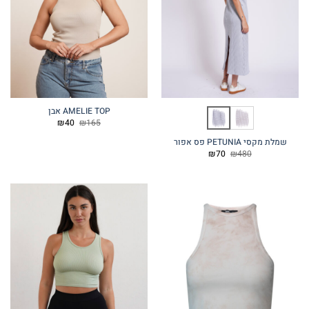
AMELIE TOP אבן
המחיר
המחיר
₪
40
₪
165
המקורי
הנוכחי
היה:
הוא:
שמלת מקסי PETUNIA פס אפור
₪40.
₪165.
המחיר
המחיר
₪
70
₪
480
המקורי
הנוכחי
היה:
הוא:
₪70.
₪480.