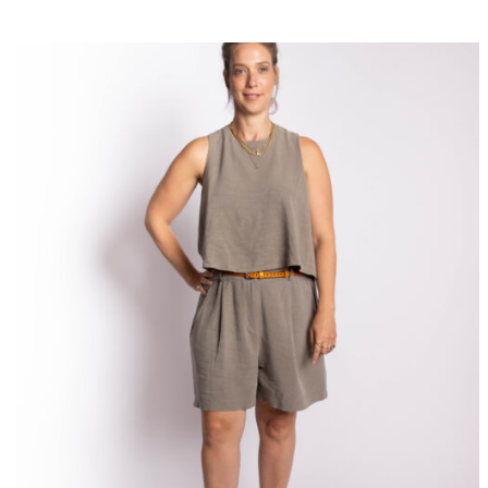
היה:
הוא:
₪240.
₪480.