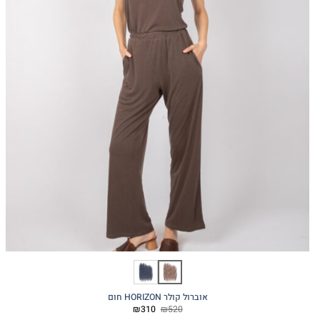
אוברול קולר HORIZON חום
המחיר
המחיר
₪
310
₪
520
המקורי
הנוכחי