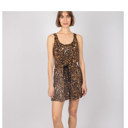
היה:
הוא:
₪310.
₪520.