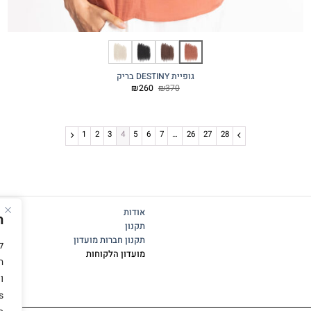
גופיית DESTINY בריק
המחיר
המחיר
₪
260
₪
370
המקורי
הנוכחי
היה:
הוא:
₪260.
₪370.
1
2
3
4
5
6
7
…
26
27
28
אודות
ה
תקנון
תקנון חברות מועדון
מועדון הלקוחות
ה
ו