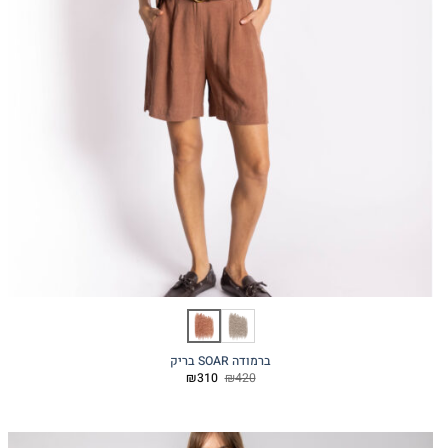
ברמודה SOAR בריק
המחיר
המחיר
₪
310
₪
420
המקורי
הנוכחי
היה:
הוא:
₪310.
₪420.