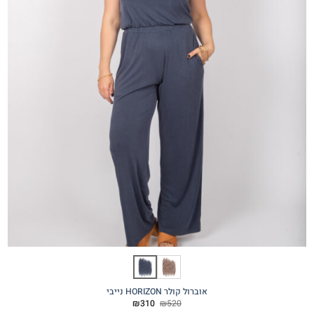
אוברול קולר HORIZON נייבי
המחיר
המחיר
₪
310
₪
520
המקורי
הנוכחי