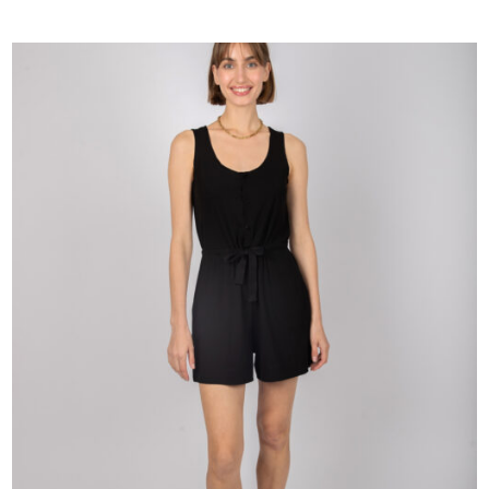
היה:
הוא:
₪310.
₪520.