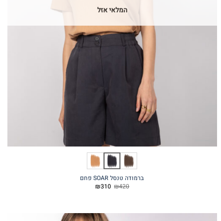
המלאי אזל
ברמודה טנסל SOAR פחם
המחיר
המחיר
₪
310
₪
420
המקורי
הנוכחי
היה:
הוא:
₪310.
₪420.