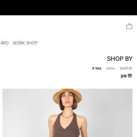
Ski
t
conten
CARD
WORK SHOP
SHOP BY
SHOP BY
»
Home
»
עמוד 4
סנן