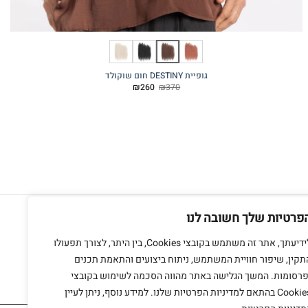
גופיית DESTINY חום שוקולד
המחיר
המחיר
₪
260
₪
370
המקורי
הנוכחי
היה:
הוא:
₪260.
₪370.
חנות מתחם בזל
אשתורי הפרחי 9 ת"א
פרטיות שלך חשובה לנו
צרו קשר
לידיעתך, אתר זה משתמש בקובצי Cookies, בין היתר, לצורך תפעולו
תקין, שיפור חוויית המשתמש, ניתוח ביצועים והתאמת תכנים
פרסומות. המשך הגלישה באתר מהווה הסכמה לשימוש בקובצי
Cookies בהתאם למדיניות הפרטיות שלנו. למידע נוסף, ניתן לעיין