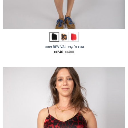
אוברול קצר REVIVAL שחור
המחיר
המחיר
₪
240
₪
480
המקורי
הנוכחי
היה:
הוא:
₪240.
₪480.