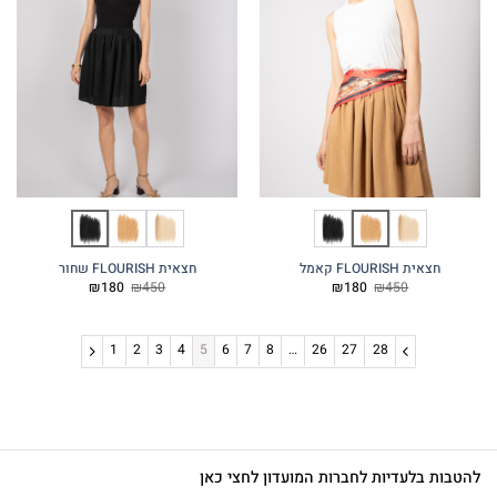
חצאית FLOURISH קאמל
חצאית FLOURISH שחור
המחיר
המחיר
המחיר
המחיר
₪
180
₪
450
₪
180
₪
450
המקורי
הנוכחי
המקורי
הנוכחי
היה:
הוא:
היה:
הוא:
₪180.
₪450.
₪180.
₪450.
1
2
3
4
5
6
7
8
…
26
27
28
להטבות בלעדיות לחברות המועדון לחצי כאן