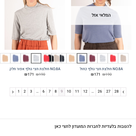
המלאי אזל
לף כחול
NO.8A חולצת חצי גולף אפור חלק
המחיר
המחיר
המחיר
המחיר
₪
171
₪
190
₪
171
₪
190
המקורי
הנוכחי
המקורי
הנוכחי
היה:
הוא:
היה:
הוא:
₪171.
₪190.
₪171.
₪190.
1
2
3
…
6
7
8
9
10
11
12
…
26
27
לעדיות לחברות המועדון לחצי כאן