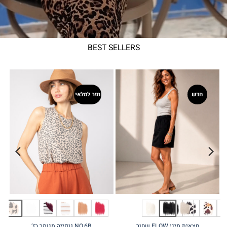
BEST SELLERS
חדש
חזר למלאי
חצאית מיני FLOW שחור
NO.6B גופייה מנומר בז’