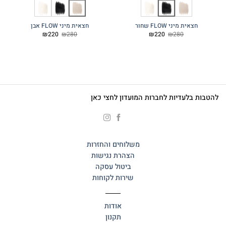
חצאית מיני FLOW שחור
חצאית מיני FLOW אבן
המחיר
המחיר
המחיר
המחיר
₪
220
₪
280
₪
220
₪
280
המקורי
הנוכחי
המקורי
הנוכחי
היה:
הוא:
היה:
הוא:
₪220.
₪280.
₪220.
₪280.
להטבות בלעדיות לחברות המועדון לחצי כאן
משלוחים והחזרות
הצהרת נגישות
ביטול עסקה
שירות לקוחות
אודות
תקנון