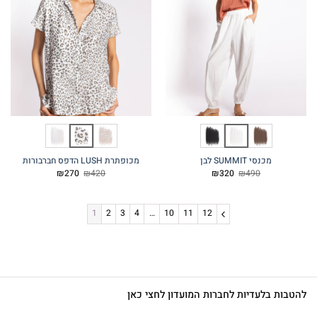
מכנסי SUMMIT לבן
מכופתרת LUSH הדפס חברבורות
המחיר
המחיר
המחיר
המחיר
₪
270
₪
420
₪
320
₪
490
המקורי
הנוכחי
המקורי
הנוכחי
היה:
הוא:
היה:
הוא:
₪270.
₪420.
₪320.
₪490.
1
2
3
4
…
10
11
12
להטבות בלעדיות לחברות המועדון לחצי כאן