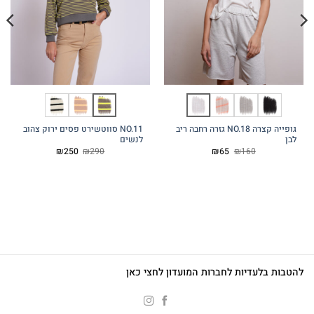
גופייה קצרה NO.18 גזרה רחבה ריב
NO.11 סווטשירט פסים ירוק צהוב
לבן
לנשים
המחיר
המחיר
המחיר
המחיר
₪
250
₪
290
₪
65
₪
160
המקורי
הנוכחי
המקורי
הנוכחי
היה:
הוא:
היה:
הוא:
₪250.
₪290.
₪65.
₪160.
להטבות בלעדיות לחברות המועדון לחצי כאן