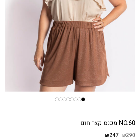
NO.60 מכנס קצר חום
המחיר
המחיר
₪
247
₪
290