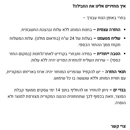
איך מחזירים אלינו את החבילה?
בחרי באופן הנוח עבורך –
החזרה עצמית –
בחנות המותג ללא עלות ובהצגת החשבונית.
שליח מטעמנו –
בעלות של 24 ש”ח (בתיאום מולנו). עלות המשלוח
תקוזז מסך ההחזר הכספי.
הטבה ייחודית –
במידה ותבחרי בקרדיט לאתר/לחנות (במקום החזר
כספי) – שירות השליח להחזרת הפריט יהיה ללא עלות.
תנאי החזרה
– יש להקפיד שהפריט המוחזר יהיה ארוז באריזתו המקורית,
עם תווית המותג וללא שנעשה בו כל שימוש.
בגדי ים –
ניתן להחזיר או להחליף בתוך 14 ימי עסקים ממועד קבלת
המוצר, וזאת בכפוף לכך שתחתונית ההגנה המקורית מצורפת למוצר ולא
הוסרה.
צרי קשר