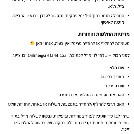
בזל, ת”א.
החבילה תגיע בתוך 1-4 ימי עסקים. נתקשר לעדכן ברגע שהחבילה
מוכנה לאיסוף.
מדיניות החלפות והחזרות
מעוניינת להחליף או להחזיר פריט? אין בעיה, אנחנו כאן
לפני הכול – שלחי לנו מייל לכתובת: Online@alefalef.co.il ובו צייני:
שם מלא
תאריך רכישה
שם הפריט
האם את מעוניינת בהחלפה או בהחזרה
האם תרצי להחליף/להחזיר באמצעות משלוח או באחת החנויות שלנו
שימי לב! כדי שנוכל לעזור במהירות וביעילות, נבקש לשלוח מייל בתוך
שני ימי עסקים ממועד קבלת החבילה במקרה של בקשה להחלפה או
זיכוי.