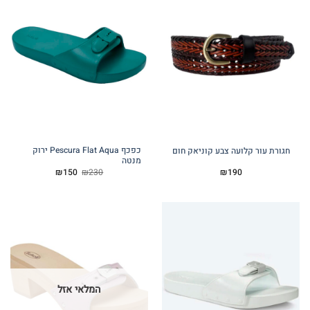
כפכף Pescura Flat Aqua ירוק
חגורת עור קלועה צבע קוניאק חום
מנטה
המחיר
המחיר
₪
150
₪
230
₪
190
המקורי
הנוכחי
היה:
הוא:
₪150.
₪230.
המלאי אזל