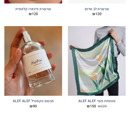
שרשרת לב אדום
שרשרת פיגארו קלאסית
₪
120
₪
120
מטפחת משי ALEF ALEF
מבשם טקסטיל ALEF ALEF
המחיר
המחיר
₪
90
₪
150
₪
220
המקורי
הנוכחי
היה:
הוא:
₪150.
₪220.