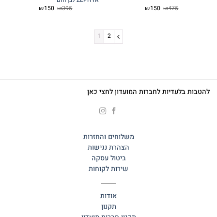
ZEPHYR לבן חום
המחיר
המחיר
המחיר
המחיר
₪
150
₪
395
₪
150
₪
475
המקורי
הנוכחי
המקורי
הנוכחי
היה:
הוא:
היה:
הוא:
₪150.
₪395.
₪150.
₪475.
1
2
להטבות בלעדיות לחברות המועדון לחצי כאן
משלוחים והחזרות
הצהרת נגישות
ביטול עסקה
שירות לקוחות
אודות
תקנון