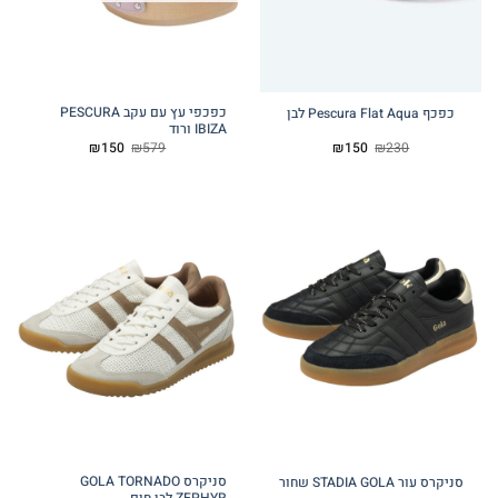
כפכפי עץ עם עקב PESCURA
כפכף Pescura Flat Aqua לבן
IBIZA ורוד
המחיר
המחיר
המחיר
המחיר
₪
150
₪
579
₪
150
₪
230
המקורי
הנוכחי
המקורי
הנוכחי
היה:
הוא:
היה:
הוא:
₪150.
₪579.
₪150.
₪230.
סניקרס GOLA TORNADO
סניקרס עור STADIA GOLA שחור