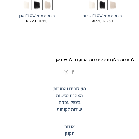
חצאית מיני FLOW שחור
חצאית מיני FLOW אבן
המחיר
המחיר
המחיר
המחיר
₪
220
₪
280
₪
220
₪
280
המקורי
הנוכחי
המקורי
הנוכחי
היה:
הוא:
היה:
הוא:
₪220.
₪280.
₪220.
₪280.
להטבות בלעדיות לחברות המועדון לחצי כאן
משלוחים והחזרות
הצהרת נגישות
ביטול עסקה
שירות לקוחות
אודות
תקנון