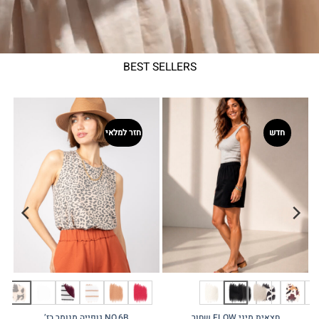
BEST SELLERS
חדש
חזר למלאי
חצאית מיני FLOW שחור
NO.6B גופייה מנומר בז’