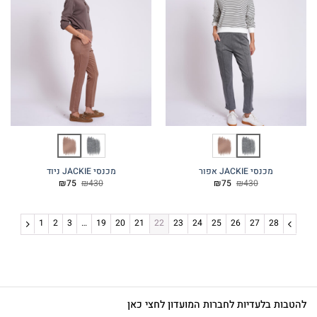
מכנסי JACKIE אפור
מכנסי JACKIE ניוד
המחיר
המחיר
המחיר
המחיר
₪
75
₪
430
₪
75
₪
430
המקורי
הנוכחי
המקורי
הנוכחי
היה:
הוא:
היה:
הוא:
₪75.
₪430.
₪75.
₪430.
1
2
3
…
19
20
21
22
23
24
25
26
27
28
להטבות בלעדיות לחברות המועדון לחצי כאן