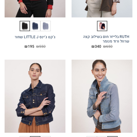
RUTH בלייזר חום בשילוב קצה
ג’קט ג’ינס LITTLE J שחור
שרוול ורוד מנומר
המחיר
המחיר
המחיר
המחיר
₪
195
₪
550
₪
340
₪
650
המקורי
הנוכחי
המקורי
הנוכחי
היה:
הוא:
היה:
הוא:
₪195.
₪550.
₪340.
₪650.