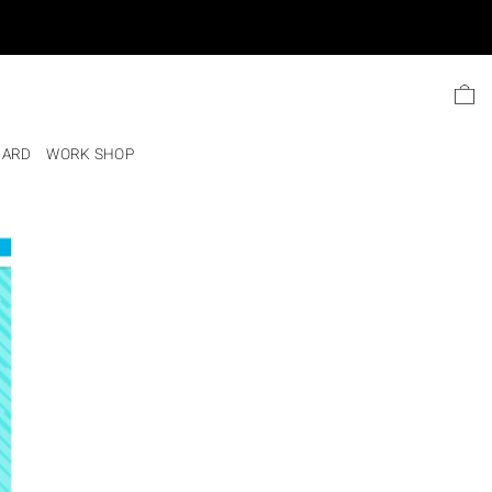
Ski
t
conten
CARD
WORK SHOP