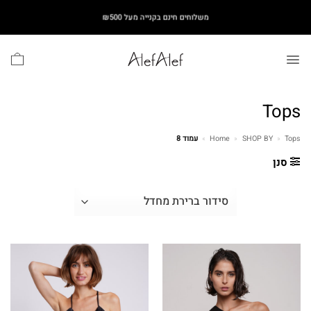
Ski
משלוחים חינם בקנייה מעל ₪500
t
conten
Tops
Tops
»
SHOP BY
»
Home
»
עמוד 8
סנן