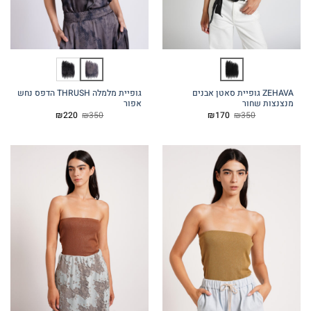
ZEHAVA גופיית סאטן אבנים
גופיית מלמלה THRUSH הדפס נחש
מנצנצות שחור
אפור
המחיר
המחיר
המחיר
המחיר
₪
220
₪
350
₪
170
₪
350
המקורי
הנוכחי
המקורי
הנוכחי
היה:
הוא:
היה:
הוא:
₪220.
₪350.
₪170.
₪350.