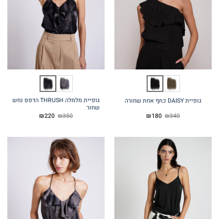
גופיית מלמלה THRUSH הדפס נחש
גופיית DAISY כתף אחת שחורה
שחור
המחיר
המחיר
המחיר
המחיר
₪
220
₪
350
₪
180
₪
340
המקורי
הנוכחי
המקורי
הנוכחי
היה:
הוא:
היה:
הוא:
₪220.
₪350.
₪180.
₪340.