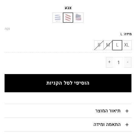
המקורי
הנוכחי
היה:
הוא:
צבע
₪153.
₪170.
נקה
מידה
:
L
S
M
L
XL
כמות של גופייה NO.6A פסים ברונזה
הוסיפי לסל הקניות
תיאור המוצר
התאמה ומידה