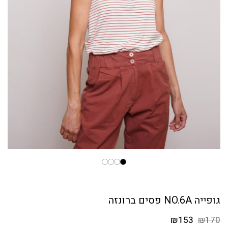
גופייה NO.6A פסים ברונזה
המחיר
המחיר
₪
153
₪
170