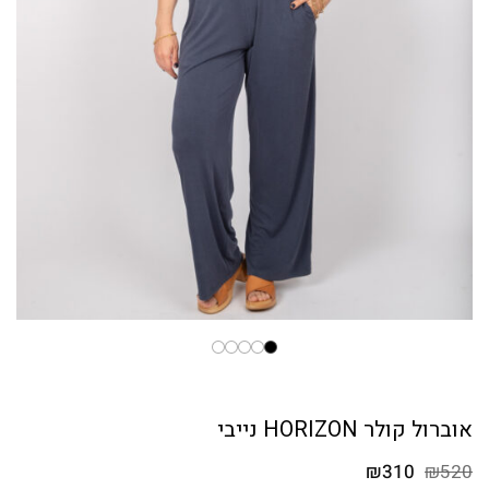
אוברול קולר HORIZON נייבי
המחיר
המחיר
₪
310
₪
520