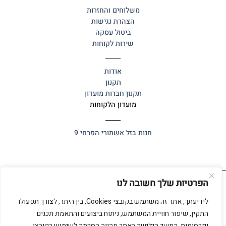
משלוחים והחזרות
הצהרת נגישות
ביטול עסקה
שירות לקוחות
אודות
תקנון
תקנון חברות מועדון
מועדון הלקוחות
חנות בזל
אשתורי הפרחי 9
הפרטיות שלך חשובה לנו
כל הזכויות שמורות 2025 ©
אלף אלף
לידיעתך, אתר זה משתמש בקובצי Cookies, בין היתר, לצורך תפעולו
התקין, שיפור חוויית המשתמש, ניתוח ביצועים והתאמת תכנים
ופרסומות. המשך הגלישה באתר מהווה הסכמה לשימוש בקובצי