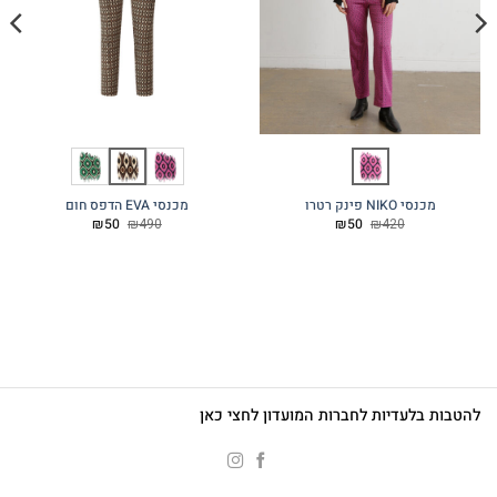
מכנסי NIKO פינק רטרו
מכנסי EVA הדפס חום
המחיר
המחיר
המחיר
המחיר
₪
50
₪
490
₪
50
₪
420
המקורי
הנוכחי
המקורי
הנוכחי
היה:
הוא:
היה:
הוא:
₪50.
₪490.
₪50.
₪420.
להטבות בלעדיות לחברות המועדון לחצי כאן