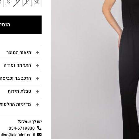
S
S
M
L
XL
הוסיפ
תיאור המוצר
התאמה ומידה
הרכב בד וכביסה
טבלת מידות
מדיניות החלפות 
יש לך שאלה?
054-6719830
nline@alefalef.co.il