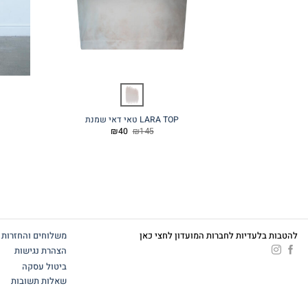
LARA TOP טאי דאי שמנת
המחיר
המחיר
₪
40
₪
145
המקורי
הנוכחי
היה:
הוא:
₪40.
₪145.
להטבות בלעדיות לחברות המועדון לחצי כאן
משלוחים והחזרות
הצהרת נגישות
ביטול עסקה
שאלות תשובות