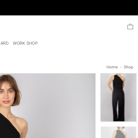
Ski
t
conten
CARD
WORK SHOP
Home
»
Shop