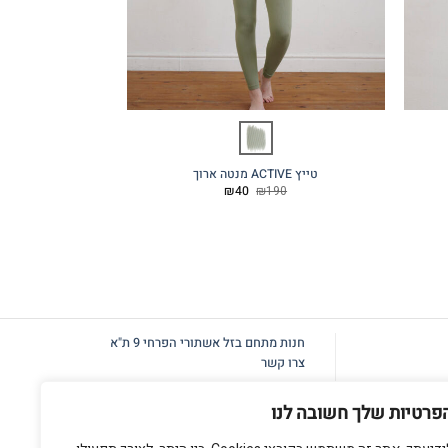
טייץ ACTIVE מנטה ארוך
מכנסי NAEBA שמנת פרינט שחור
המחיר
המחיר
50
₪
40
₪
190
המקורי
הנוכחי
היה:
הוא:
₪40.
₪190.
חנות מתחם בזל
אשתורי הפרחי 9 ת"א
צרו קשר
פרטיות שלך חשובה לנו