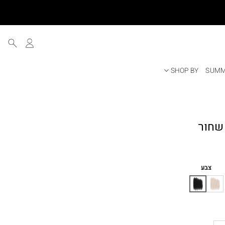
SHOP BY
SUMM
ר
י
צבע