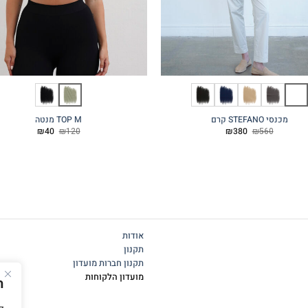
מכנסי STEFANO קרם
TOP M מנטה
המחיר
המחיר
המחיר
המחיר
₪
40
₪
120
₪
380
₪
560
המקורי
הנוכחי
המקורי
הנוכחי
היה:
הוא:
היה:
הוא:
₪40.
₪120.
₪380.
₪560.
אודות
תקנון
תקנון חברות מועדון
מועדון הלקוחות
ה