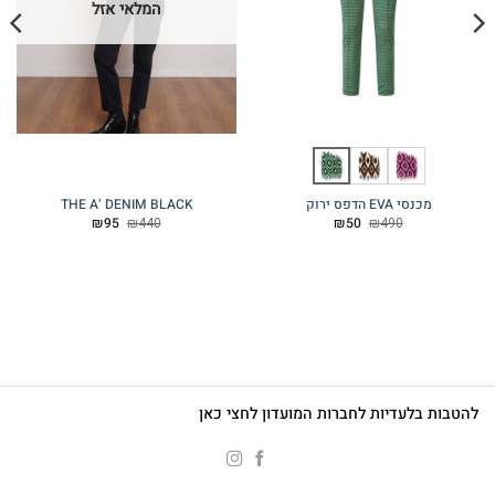
המלאי אזל
מכנסי EVA הדפס ירוק
THE A’ DENIM BLACK
המחיר
המחיר
המחיר
המחיר
₪
95
₪
440
₪
50
₪
490
המקורי
הנוכחי
המקורי
הנוכחי
היה:
הוא:
היה:
הוא:
₪95.
₪440.
₪50.
₪490.
להטבות בלעדיות לחברות המועדון לחצי כאן