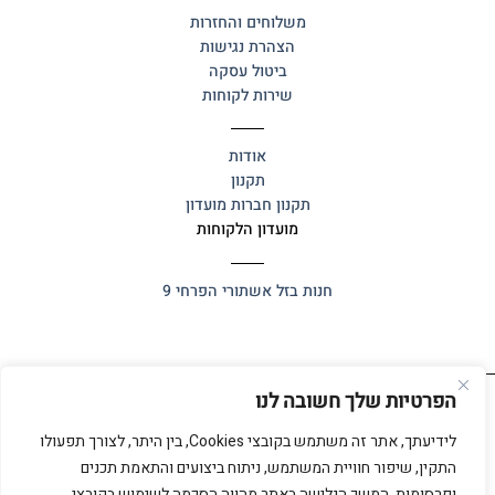
משלוחים והחזרות
הצהרת נגישות
ביטול עסקה
שירות לקוחות
אודות
תקנון
תקנון חברות מועדון
מועדון הלקוחות
חנות בזל
אשתורי הפרחי 9
הפרטיות שלך חשובה לנו
כל הזכויות שמורות 2025 ©
אלף אלף
לידיעתך, אתר זה משתמש בקובצי Cookies, בין היתר, לצורך תפעולו
התקין, שיפור חוויית המשתמש, ניתוח ביצועים והתאמת תכנים
ופרסומות. המשך הגלישה באתר מהווה הסכמה לשימוש בקובצי