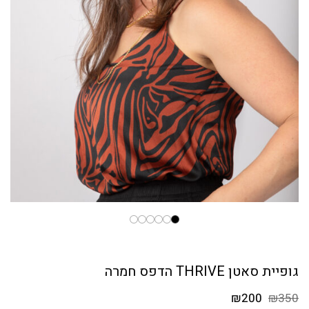
גופיית סאטן THRIVE הדפס חמרה
המחיר
המחיר
₪
200
₪
350