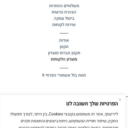
משלוחים והחזרות
הצהרת נגישות
ביטול עסקה
שירות לקוחות
אודות
תקנון
תקנון חברות מועדון
מועדון הלקוחות
חנות בזל
אשתורי הפרחי 9
הפרטיות שלך חשובה לנו
כל הזכויות שמורות 2025 ©
אלף אלף
לידיעתך, אתר זה משתמש בקובצי Cookies, בין היתר, לצורך תפעולו
התקין, שיפור חוויית המשתמש, ניתוח ביצועים והתאמת תכנים
ופרסומות. המשך הגלישה באתר מהווה הסכמה לשימוש בקובצי