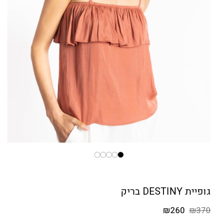
גופיית DESTINY בריק
המחיר
המחיר
₪
260
₪
370