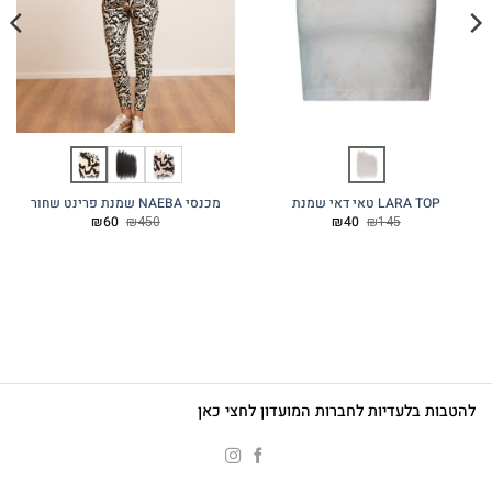
LARA TOP טאי דאי שמנת
מכנסי NAEBA שמנת פרינט שחור
המחיר
המחיר
המחיר
המחיר
₪
60
₪
450
₪
40
₪
145
המקורי
הנוכחי
המקורי
הנוכחי
היה:
הוא:
היה:
הוא:
₪60.
₪450.
₪40.
₪145.
להטבות בלעדיות לחברות המועדון לחצי כאן