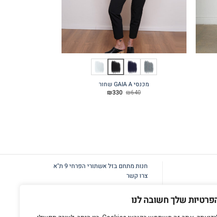
מכנסי GAIA A שחור
מכנסי STEFANO שחור
המחיר
המחיר
60
₪
330
₪
640
המקורי
הנוכחי
היה:
הוא:
₪330.
₪640.
חנות מתחם בזל
אשתורי הפרחי 9 ת"א
צרו קשר
פרטיות שלך חשובה לנו