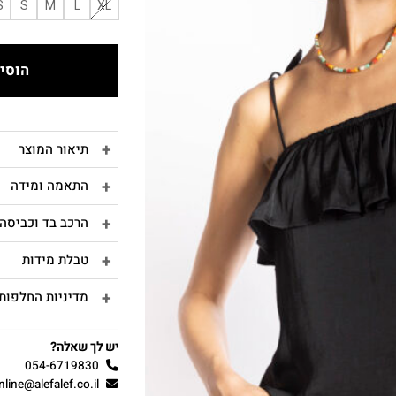
S
S
M
L
XL
הוסיפ
תיאור המוצר
התאמה ומידה
הרכב בד וכביסה
טבלת מידות
מדיניות החלפות 
יש לך שאלה?
054-6719830
nline@alefalef.co.il