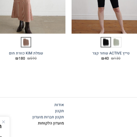
טייץ ACTIVE שחור קצר
שמלת KIM כוורת חום
המחיר
המחיר
המחיר
המחיר
₪
180
₪
590
₪
40
₪
130
המקורי
הנוכחי
המקורי
הנוכחי
היה:
הוא:
היה:
הוא:
₪180.
₪590.
₪40.
₪130.
אודות
תקנון
תקנון חברות מועדון
מועדון הלקוחות
ה