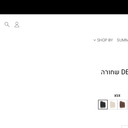
SHOP BY
SUMM
ר
י
צבע