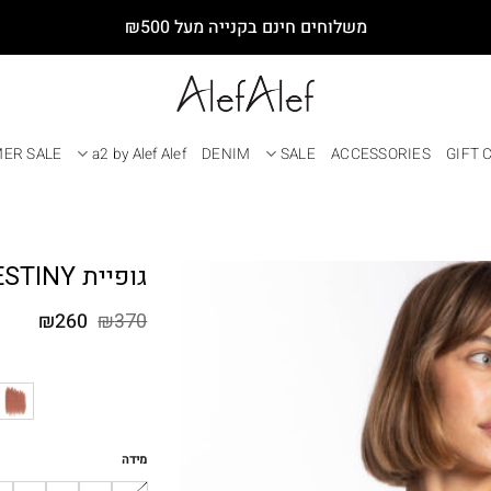
משלוחים חינם בקנייה מעל ₪500
ER SALE
a2 by Alef Alef
DENIM
SALE
ACCESSORIES
GIFT 
גופיית DESTINY שחורה
המחיר
המחי
₪
260
₪
370
המקורי
הנוכח
היה:
הוא:
₪260.
₪370.
מידה