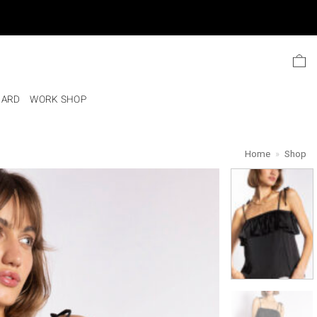
Ski
t
conten
CARD
WORK SHOP
Home
»
Shop