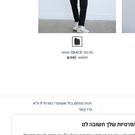
מכנסי GRACE שחור
OP M
המחיר
המחיר
20
₪
340
₪
590
המקורי
הנוכחי
היה:
הוא:
₪340.
₪590.
חנות מתחם בזל
אשתורי הפרחי 9 ת"א
צרו קשר
פרטיות שלך חשובה לנו