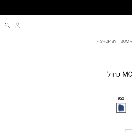
SHOP BY
SUMM
ר
י
צבע