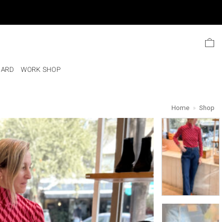
Ski
t
conten
CARD
WORK SHOP
Home
»
Shop