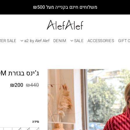
משלוחים חינם בקנייה מעל ₪500
ER SALE
a2 by Alef Alef
DENIM
SALE
ACCESSORIES
GIFT 
ג’ינס בגזרת MOM כחול
המחיר
המחי
₪
200
₪
440
המקורי
הנוכח
היה:
הוא:
₪200.
₪440.
מידה