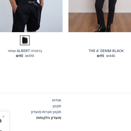
THE A’ DENIM BLACK
ברמודה ALBERT שחור
המחיר
המחיר
המחיר
המחיר
₪
90
₪
390
₪
95
₪
440
המקורי
הנוכחי
המקורי
הנוכחי
היה:
הוא:
היה:
הוא:
₪90.
₪390.
₪95.
₪440.
אודות
תקנון
תקנון חברות מועדון
מועדון הלקוחות
ה