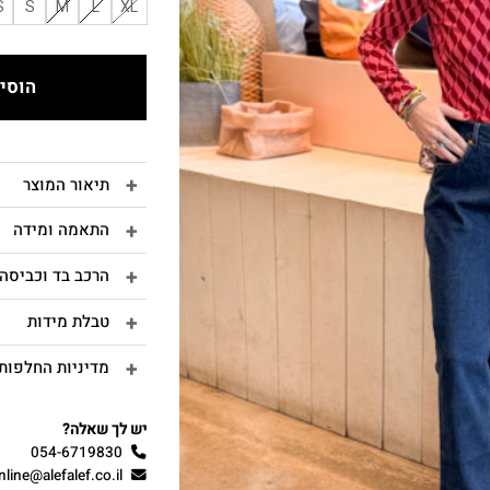
S
S
M
L
XL
הוסיפ
תיאור המוצר
התאמה ומידה
הרכב בד וכביסה
טבלת מידות
מדיניות החלפות 
יש לך שאלה?
054-6719830
nline@alefalef.co.il