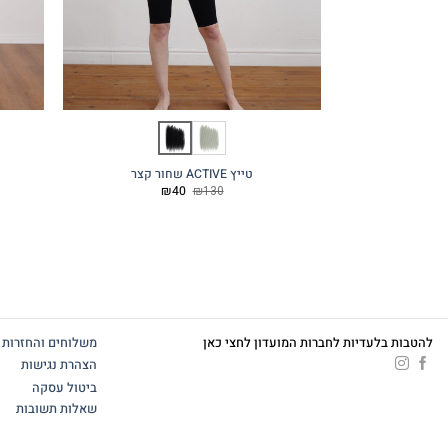
טייץ ACTIVE שחור קצר
המחיר
המחיר
₪
40
₪
130
המקורי
הנוכחי
היה:
הוא:
₪40.
₪130.
להטבות בלעדיות לחברות המועדון לחצי כאן
משלוחים והחזרות
הצהרת נגישות
ביטול עסקה
שאלות תשובות