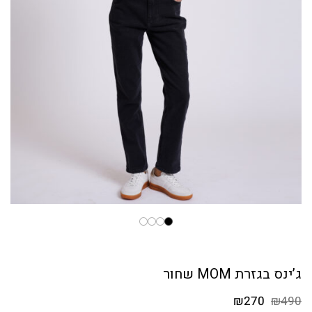
ג’ינס בגזרת MOM שחור
המחיר
המחיר
₪
270
₪
490