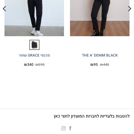
THE A’ DENIM BLACK
מכנסי GRACE שחור
המחיר
המחיר
המחיר
המחיר
₪
340
₪
590
₪
95
₪
440
המקורי
הנוכחי
המקורי
הנוכחי
היה:
הוא:
היה:
הוא:
₪340.
₪590.
₪95.
₪440.
להטבות בלעדיות לחברות המועדון לחצי כאן