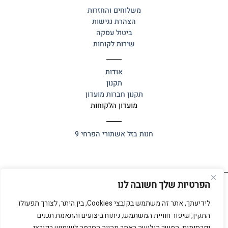
משלוחים והחזרות
הצהרת נגישות
ביטול עסקה
שירות לקוחות
אודות
תקנון
תקנון חברות מועדון
מועדון הלקוחות
חנות בזל
אשתורי הפרחי 9
הפרטיות שלך חשובה לנו
כל הזכויות שמורות 2025 ©
אלף אלף
לידיעתך, אתר זה משתמש בקובצי Cookies, בין היתר, לצורך תפעולו
התקין, שיפור חוויית המשתמש, ניתוח ביצועים והתאמת תכנים
ופרסומות. המשך הגלישה באתר מהווה הסכמה לשימוש בקובצי