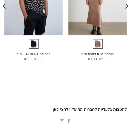
שמלת KIM כוורת חום
ברמודה ALBERT שחור
המחיר
המחיר
המחיר
המחיר
₪
90
₪
390
₪
180
₪
590
המקורי
הנוכחי
המקורי
הנוכחי
היה:
הוא:
היה:
הוא:
₪90.
₪390.
₪180.
₪590.
להטבות בלעדיות לחברות המועדון לחצי כאן