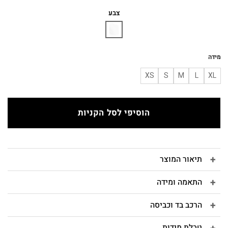
המקורי
הנוכחי
היה:
הוא:
צבע
₪364.
₪520.
מידה
XS
S
M
L
XL
הוסיפי לסל הקניות
תיאור המוצר
התאמה ומידה
הרכב בד וכביסה
טבלת מידות