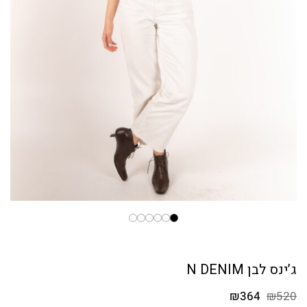
ג’ינס לבן N DENIM
המחיר
המחיר
₪
364
₪
520