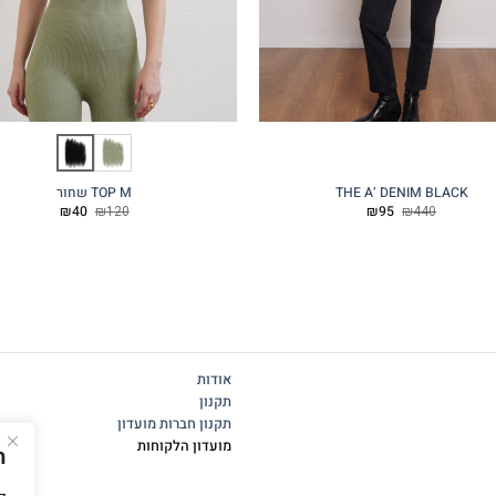
THE A’ DENIM BLACK
TOP M שחור
המחיר
המחיר
המחיר
המחיר
₪
40
₪
120
₪
95
₪
440
המקורי
הנוכחי
המקורי
הנוכחי
היה:
הוא:
היה:
הוא:
₪40.
₪120.
₪95.
₪440.
אודות
תקנון
תקנון חברות מועדון
מועדון הלקוחות
ה