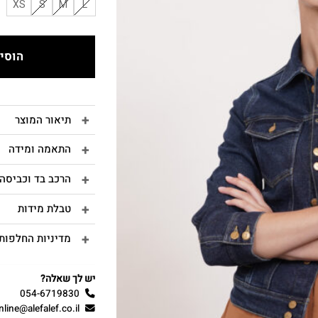
XS
S
M
L
הוסיפ
תיאור המוצר
התאמה ומידה
הרכב בד וכביסה
טבלת מידות
מדיניות החלפות 
יש לך שאלה?
054-6719830
nline@alefalef.co.il