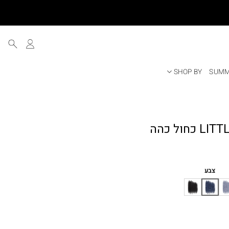
SHOP BY
SUMM
ר
י
צבע