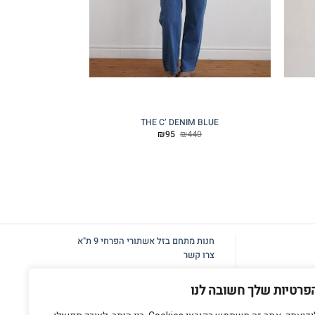
THE C’ DENIM BLUE
טייץ ACTIVE מנטה קצר
המחיר
המחיר
30
₪
95
₪
440
המקורי
הנוכחי
היה:
הוא:
₪95.
₪440.
חנות מתחם בזל
אשתורי הפרחי 9 ת"א
צרו קשר
פרטיות שלך חשובה לנו