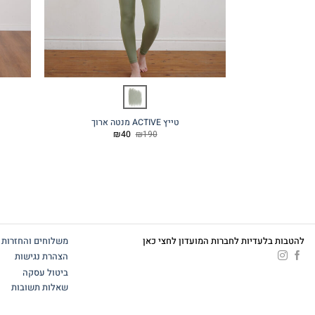
טייץ ACTIVE מנטה ארוך
המחיר
המחיר
₪
40
₪
190
המקורי
הנוכחי
היה:
הוא:
₪40.
₪190.
להטבות בלעדיות לחברות המועדון לחצי כאן
משלוחים והחזרות
הצהרת נגישות
ביטול עסקה
שאלות תשובות