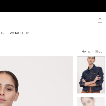
Ski
t
conten
CARD
WORK SHOP
Home
»
Shop