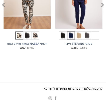
מכנסי STEFANO נייבי
מכנסי NAEBA שמנת פרינט שחור
המחיר
המחיר
המחיר
המחיר
₪
60
₪
450
₪
380
₪
560
המקורי
הנוכחי
המקורי
הנוכחי
היה:
הוא:
היה:
הוא:
₪60.
₪450.
₪380.
₪560.
להטבות בלעדיות לחברות המועדון לחצי כאן