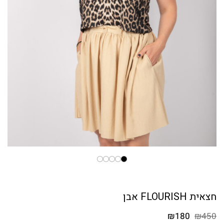
חצאית FLOURISH אבן
המחיר
המחיר
₪
180
₪
450