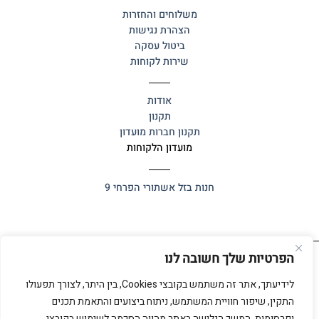
משלוחים והחזרות
הצהרת נגישות
ביטול עסקה
שירות לקוחות
אודות
תקנון
תקנון חברות מועדון
מועדון הלקוחות
חנות בזל
אשתורי הפרחי 9
הפרטיות שלך חשובה לנו
כל הזכויות שמורות 2025 ©
אלף אלף
לידיעתך, אתר זה משתמש בקובצי Cookies, בין היתר, לצורך תפעולו
התקין, שיפור חוויית המשתמש, ניתוח ביצועים והתאמת תכנים
ופרסומות. המשך הגלישה באתר מהווה הסכמה לשימוש בקובצי