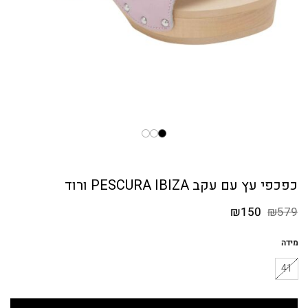
כפכפי עץ עם עקב PESCURA IBIZA ורוד
המחיר
המחיר
₪
150
₪
579
המקורי
הנוכחי
היה:
הוא:
מידה
₪150.
₪579.
41