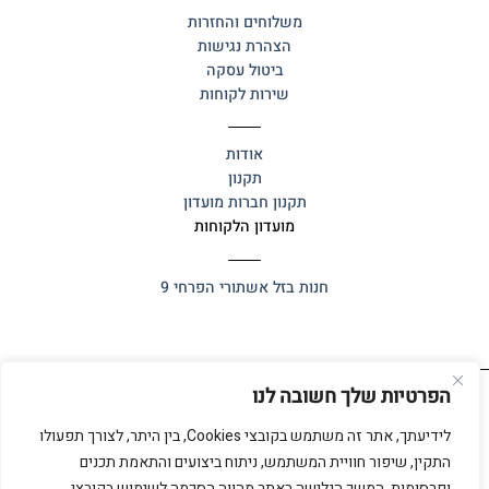
משלוחים והחזרות
הצהרת נגישות
ביטול עסקה
שירות לקוחות
אודות
תקנון
תקנון חברות מועדון
מועדון הלקוחות
חנות בזל
אשתורי הפרחי 9
הפרטיות שלך חשובה לנו
כל הזכויות שמורות 2025 ©
אלף אלף
לידיעתך, אתר זה משתמש בקובצי Cookies, בין היתר, לצורך תפעולו
התקין, שיפור חוויית המשתמש, ניתוח ביצועים והתאמת תכנים
ופרסומות. המשך הגלישה באתר מהווה הסכמה לשימוש בקובצי