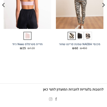
מכנסי NAEBA שמנת פרינט שחור
חזיית סטרפלס Neeo ניוד
המחיר
המחיר
המחיר
המחיר
₪
25
₪
120
₪
60
₪
450
המקורי
הנוכחי
המקורי
הנוכחי
היה:
הוא:
היה:
הוא:
₪25.
₪120.
₪60.
₪450.
להטבות בלעדיות לחברות המועדון לחצי כאן