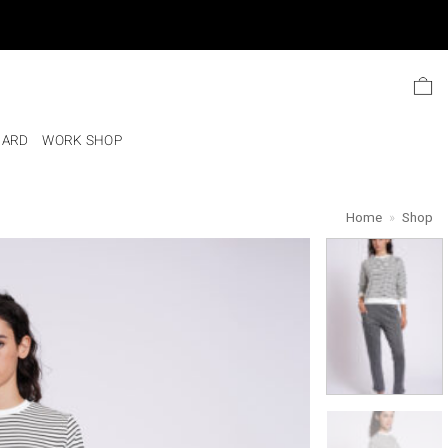
Ski
t
conten
CARD
WORK SHOP
Home
»
Shop