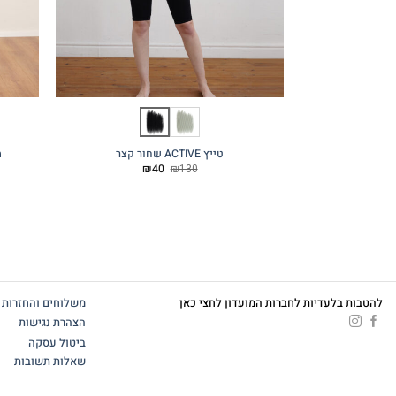
טייץ ACTIVE שחור קצר
מכ
המחיר
המחיר
₪
40
₪
130
המקורי
הנוכחי
היה:
הוא:
₪40.
₪130.
להטבות בלעדיות לחברות המועדון לחצי כאן
משלוחים והחזרות
הצהרת נגישות
ביטול עסקה
שאלות תשובות