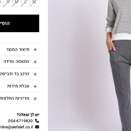
S
S
M
L
XL
הוסיפ
תיאור המוצר
התאמה ומידה
הרכב בד וכביסה
טבלת מידות
מדיניות החלפות 
יש לך שאלה?
054-6719830
nline@alefalef.co.il