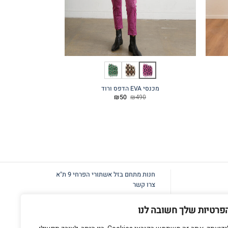
מכנסי EVA הדפס ורוד
מכנסי NIKO פינק רטרו
המחיר
המחיר
20
₪
50
₪
490
המקורי
הנוכחי
היה:
הוא:
₪50.
₪490.
חנות מתחם בזל
אשתורי הפרחי 9 ת"א
צרו קשר
פרטיות שלך חשובה לנו