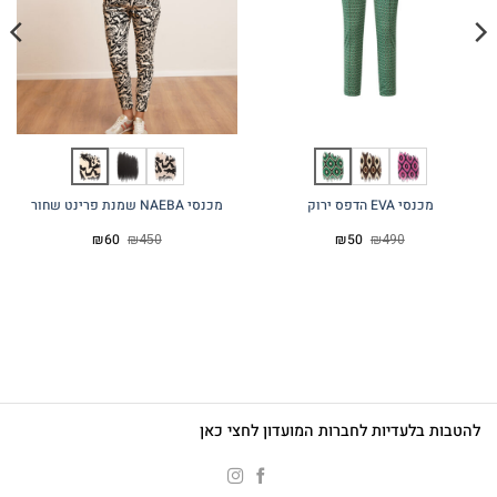
מכנסי EVA הדפס ירוק
מכנסי NAEBA שמנת פרינט שחור
המחיר
המחיר
המחיר
המחיר
₪
60
₪
450
₪
50
₪
490
המקורי
הנוכחי
המקורי
הנוכחי
היה:
הוא:
היה:
הוא:
₪60.
₪450.
₪50.
₪490.
להטבות בלעדיות לחברות המועדון לחצי כאן