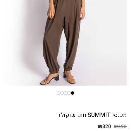
מכנסי SUMMIT חום שוקולד
המחיר
המחיר
₪
320
₪
490