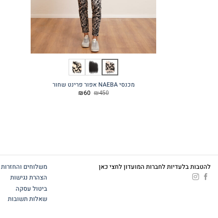
מכנסי NAEBA אפור פרינט שחור
המחיר
המחיר
₪
60
₪
450
המקורי
הנוכחי
היה:
הוא:
₪60.
₪450.
להטבות בלעדיות לחברות המועדון לחצי כאן
משלוחים והחזרות
הצהרת נגישות
ביטול עסקה
שאלות תשובות