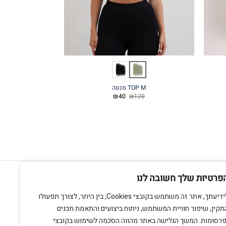
TOP M מנטה
OP M
המחיר
המחיר
20
₪
40
₪
120
המקורי
הנוכחי
היה:
הוא:
₪40.
₪120.
חנות מתחם בזל
אשתורי הפרחי 9 ת"א
פרטיות שלך חשובה לנו
צרו קשר
לידיעתך, אתר זה משתמש בקובצי Cookies, בין היתר, לצורך תפעולו
תקין, שיפור חוויית המשתמש, ניתוח ביצועים והתאמת תכנים
פרסומות. המשך הגלישה באתר מהווה הסכמה לשימוש בקובצי