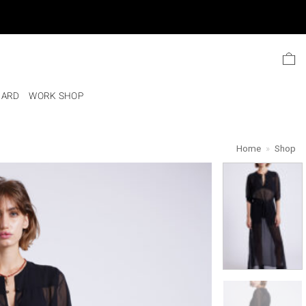
Ski
t
conten
CARD
WORK SHOP
Home
»
Shop