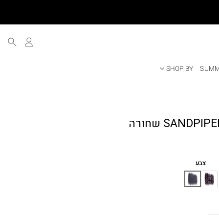
SHOP BY
SUMM
ר
י
צבע