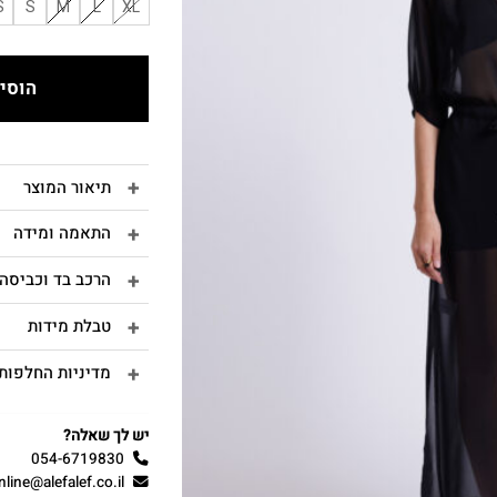
S
S
M
L
XL
הוסיפ
תיאור המוצר
התאמה ומידה
הרכב בד וכביסה
טבלת מידות
מדיניות החלפות 
יש לך שאלה?
054-6719830
nline@alefalef.co.il