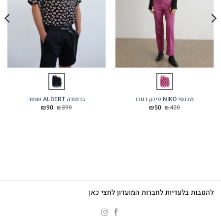
מכנסי NIKO פינק רטרו
ברמודה ALBERT שחור
המחיר
המחיר
המחיר
המחיר
₪
90
₪
390
₪
50
₪
420
המקורי
הנוכחי
המקורי
הנוכחי
היה:
הוא:
היה:
הוא:
₪90.
₪390.
₪50.
₪420.
להטבות בלעדיות לחברות המועדון לחצי כאן