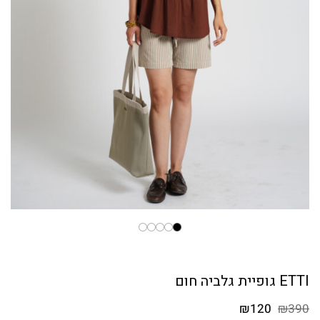
ETTI גופיית גלביה חום
המחיר
המחיר
₪
120
₪
390