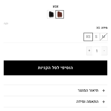
המקורי
הנוכחי
היה:
הוא:
צבע
₪120.
₪390.
נקה
מידה
:
XS
XS
S
M
כמות של ETTI גופיית גלביה חום
הוסיפי לסל הקניות
תיאור המוצר
התאמה ומידה