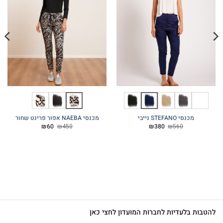
מכנסי STEFANO נייבי
מכנסי NAEBA אפור פרינט שחור
המחיר
המחיר
המחיר
המחיר
₪
60
₪
450
₪
380
₪
560
המקורי
הנוכחי
המקורי
הנוכחי
היה:
הוא:
היה:
הוא:
₪60.
₪450.
₪380.
₪560.
להטבות בלעדיות לחברות המועדון לחצי כאן