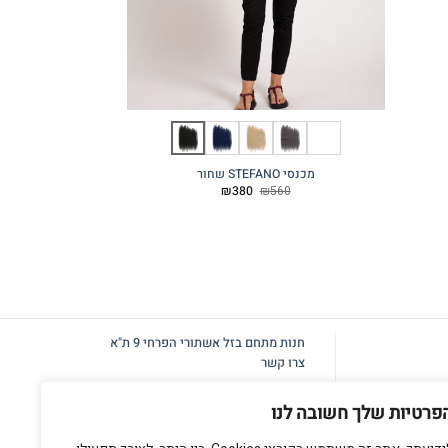
מכנסי STEFANO שחור
מכנסי STEFANO קרם
המחיר
המחיר
60
₪
380
₪
560
המקורי
הנוכחי
היה:
הוא:
₪380.
₪560.
חנות מתחם בזל
אשתורי הפרחי 9 ת"א
צרו קשר
פרטיות שלך חשובה לנו