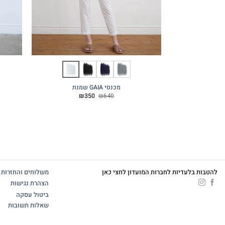
מכנסי GAIA שמנת
המחיר
המחיר
₪
350
₪
640
המקורי
הנוכחי
היה:
הוא:
₪350.
₪640.
להטבות בלעדיות לחברות המועדון לחצי כאן
משלוחים והחזרות
הצהרת נגישות
ביטול עסקה
שאלות תשובות