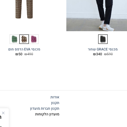
מכנסי GRACE שחור
מכנסי EVA הדפס חום
המחיר
המחיר
המחיר
המחיר
₪
50
₪
490
₪
340
₪
590
המקורי
הנוכחי
המקורי
הנוכחי
היה:
הוא:
היה:
הוא:
₪50.
₪490.
₪340.
₪590.
אודות
תקנון
תקנון חברות מועדון
מועדון הלקוחות
ה