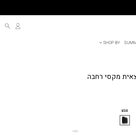
SHOP BY
SUMM
KARO חצאית מקסי רחבה
ר
י
צבע
נקה