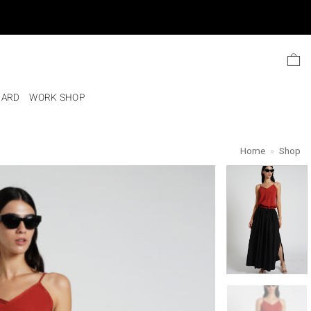
Ski
t
conten
CARD
WORK SHOP
Home
»
Shop