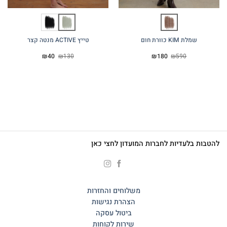
שמלת KIM כוורת חום
טייץ ACTIVE מנטה קצר
המחיר
המחיר
המחיר
המחיר
₪
40
₪
130
₪
180
₪
590
המקורי
הנוכחי
המקורי
הנוכחי
היה:
הוא:
היה:
הוא:
₪40.
₪130.
₪180.
₪590.
להטבות בלעדיות לחברות המועדון לחצי כאן
משלוחים והחזרות
הצהרת נגישות
ביטול עסקה
שירות לקוחות