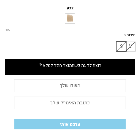
המקורי
הנוכחי
היה:
הוא:
צבע
₪180.
₪450.
נקה
מידה
:
S
S
M
רוצה לדעת כשהמוצר חוזר למלאי?
עדכנו אותי