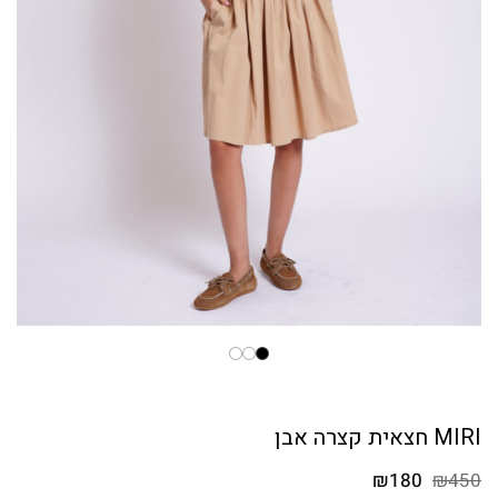
MIRI חצאית קצרה אבן
המחיר
המחיר
₪
180
₪
450