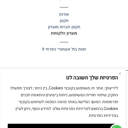
אודות
תקנון
תקנון חברות מועדון
מועדון הלקוחות
חנות בזל
אשתורי הפרחי 9
הפרטיות שלך חשובה לנו
כל הזכויות שמורות 2025 ©
אלף אלף
לידיעתך, אתר זה משתמש בקובצי Cookies, בין היתר, לצורך תפעולו
התקין, שיפור חוויית המשתמש, ניתוח ביצועים והתאמת תכנים
ופרסומות. המשך הגלישה באתר מהווה הסכמה לשימוש בקובצי
Cookies בהתאם למדיניות הפרטיות שלנו. למידע נוסף, ניתן לעיין
במדיניות הפרטיות.
כל הזכויות שמורות 2026 ©
אלף אלף