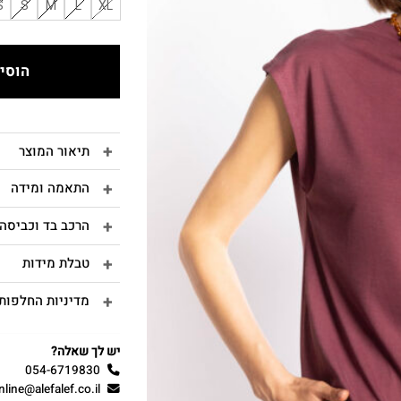
S
S
M
L
XL
הוסיפ
תיאור המוצר
התאמה ומידה
הרכב בד וכביסה
טבלת מידות
מדיניות החלפות 
יש לך שאלה?
054-6719830
nline@alefalef.co.il