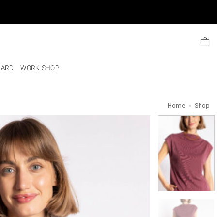
Ski
t
conten
CARD
WORK SHOP
Home
»
Shop