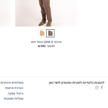
מכנסי GAIA A טנסל חום
המחיר
המחיר
₪
380
₪
640
המקורי
הנוכחי
היה:
הוא:
₪380.
₪640.
להטבות בלעדיות לחברות המועדון לחצי כאן
משלוחים והחזרות
הצהרת נגישות
ביטול עסקה
שאלות תשובות