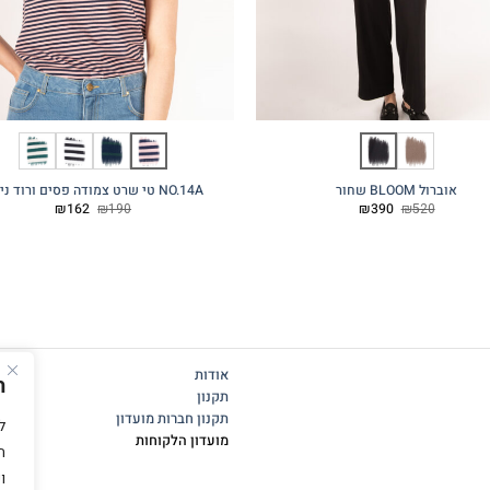
אוברול BLOOM שחור
NO.14A טי שרט צמודה פסים ורוד נייבי
המחיר
המחיר
המחיר
המחיר
₪
162
₪
190
₪
390
₪
520
המקורי
הנוכחי
המקורי
הנוכחי
היה:
הוא:
היה:
הוא:
₪162.
₪190.
₪390.
₪520.
אודות
ה
תקנון
תקנון חברות מועדון
מועדון הלקוחות
ה
ו