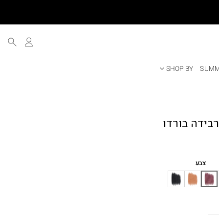
SHOP BY
SUMM
ר
י
צבע