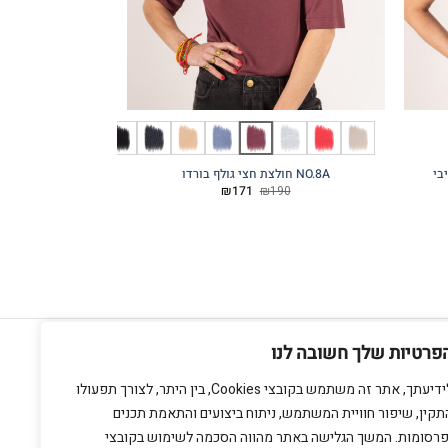
NO.8A חולצת חצי גולף בורדו
NO.8A חולצת חצי גולף כחול
המחיר
המחיר
90
₪
171
₪
190
המקורי
הנוכחי
היה:
הוא:
₪171.
₪190.
חנות מתחם בזל
אשתורי הפרחי 9 ת"א
פרטיות שלך חשובה לנו
צרו קשר
לידיעתך, אתר זה משתמש בקובצי Cookies, בין היתר, לצורך תפעולו
תקין, שיפור חוויית המשתמש, ניתוח ביצועים והתאמת תכנים
פרסומות. המשך הגלישה באתר מהווה הסכמה לשימוש בקובצי