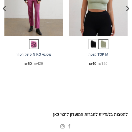
TOP M מנטה
מכנסי NIKO פינק רטרו
המחיר
המחיר
המחיר
המחיר
₪
50
₪
420
₪
40
₪
120
המקורי
הנוכחי
המקורי
הנוכחי
היה:
הוא:
היה:
הוא:
₪50.
₪420.
₪40.
₪120.
להטבות בלעדיות לחברות המועדון לחצי כאן