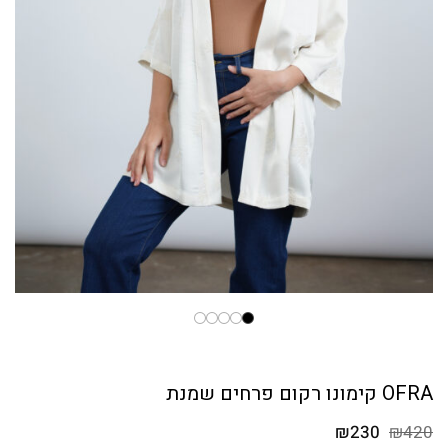
OFRA קימונו רקום פרחים שמנת
המחיר
המחיר
₪
230
₪
420