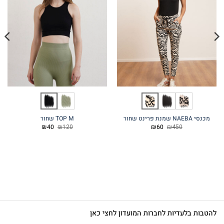
מכנסי NAEBA שמנת פרינט שחור
TOP M שחור
המחיר
המחיר
המחיר
המחיר
₪
40
₪
120
₪
60
₪
450
המקורי
הנוכחי
המקורי
הנוכחי
היה:
הוא:
היה:
הוא:
₪40.
₪120.
₪60.
₪450.
להטבות בלעדיות לחברות המועדון לחצי כאן