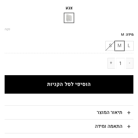
המקורי
הנוכחי
היה:
הוא:
צבע
₪230.
₪420.
נקה
מידה
:
M
S
M
L
כמות של OFRA קימונו רקום פרחים שמנת
הוסיפי לסל הקניות
תיאור המוצר
התאמה ומידה