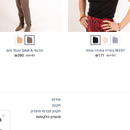
NO.57 גופייה צמודה שחור
מכנסי GAIA A טנסל חום
המחיר
המחיר
המחיר
המחיר
₪
380
₪
640
₪
171
₪
190
המקורי
הנוכחי
המקורי
הנוכחי
היה:
הוא:
היה:
הוא:
₪380.
₪640.
₪171.
₪190.
אודות
תקנון
תקנון חברות מועדון
מועדון הלקוחות
ה