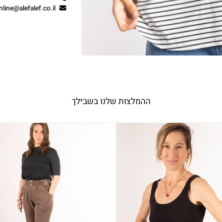
nline@alefalef.co.il
ההמלצות שלנו בשבילך