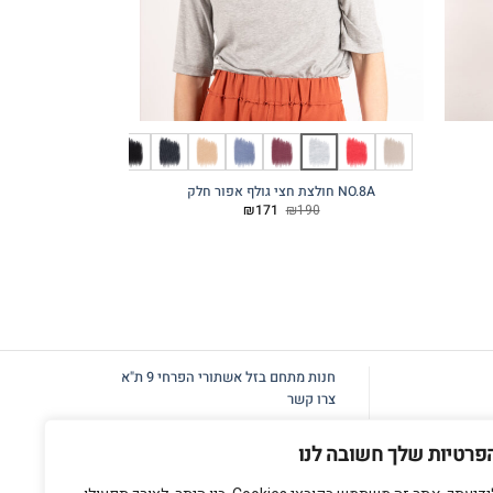
NO.8A חולצת חצי גולף אפור חלק
NO.6B גופייה לבן פס מוקה גימור צוואר ורוד
המחיר
המחיר
80
₪
171
₪
190
המקורי
הנוכחי
היה:
הוא:
₪171.
₪190.
חנות מתחם בזל
אשתורי הפרחי 9 ת"א
צרו קשר
פרטיות שלך חשובה לנו