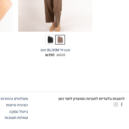
אוברול BLOOM חום
המחיר
המחיר
₪
390
₪
520
המקורי
הנוכחי
היה:
הוא:
₪390.
₪520.
להטבות בלעדיות לחברות המועדון לחצי כאן
משלוחים והחזרות
הצהרת נגישות
ביטול עסקה
שאלות תשובות