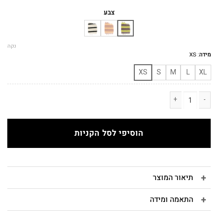
המקורי
הנוכחי
היה:
הוא:
צבע
₪250.
₪290.
נקה
מידה
:
XS
XS
S
M
L
XL
כמות של NO.11 סווטשירט פסים ירוק צהוב לנשים
הוסיפי לסל הקניות
תיאור המוצר
התאמה ומידה