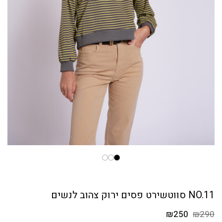
NO.11 סווטשירט פסים ירוק צהוב לנשים
המחיר
המחיר
₪
250
₪
290