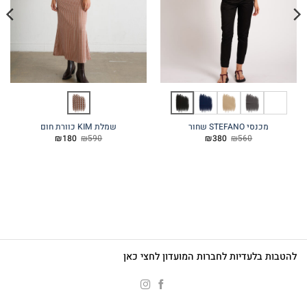
מכנסי STEFANO שחור
שמלת KIM כוורת חום
המחיר
המחיר
המחיר
המחיר
₪
180
₪
590
₪
380
₪
560
המקורי
הנוכחי
המקורי
הנוכחי
היה:
הוא:
היה:
הוא:
₪180.
₪590.
₪380.
₪560.
להטבות בלעדיות לחברות המועדון לחצי כאן