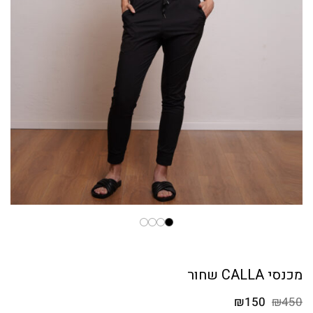
מכנסי CALLA שחור
המחיר
המחיר
₪
150
₪
450