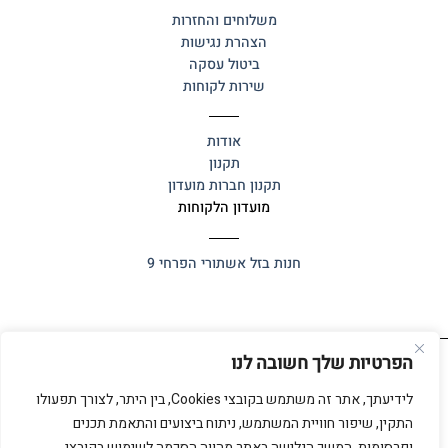
משלוחים והחזרות
הצהרת נגישות
ביטול עסקה
שירות לקוחות
אודות
תקנון
תקנון חברות מועדון
מועדון הלקוחות
חנות בזל
אשתורי הפרחי 9
הפרטיות שלך חשובה לנו
כל הזכויות שמורות 2025 ©
אלף אלף
לידיעתך, אתר זה משתמש בקובצי Cookies, בין היתר, לצורך תפעולו
התקין, שיפור חוויית המשתמש, ניתוח ביצועים והתאמת תכנים
ופרסומות. המשך הגלישה באתר מהווה הסכמה לשימוש בקובצי