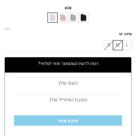
המקורי
הנוכחי
היה:
הוא:
צבע
₪65.
₪160.
נקה
מידה
:
M
S
M
L
רוצה לדעת כשהמוצר חוזר למלאי?
עדכנו אותי