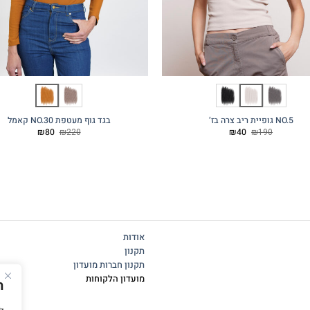
NO.5 גופיית ריב צרה בז’
בגד גוף מעטפת NO.30 קאמל
המחיר
המחיר
המחיר
המחיר
₪
80
₪
220
₪
40
₪
190
המקורי
הנוכחי
המקורי
הנוכחי
היה:
הוא:
היה:
הוא:
₪80.
₪220.
₪40.
₪190.
אודות
תקנון
תקנון חברות מועדון
מועדון הלקוחות
ה