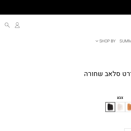
SHOP BY
SUMM
ר
י
צבע