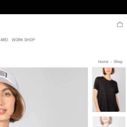
Ski
t
conten
CARD
WORK SHOP
Home
»
Shop