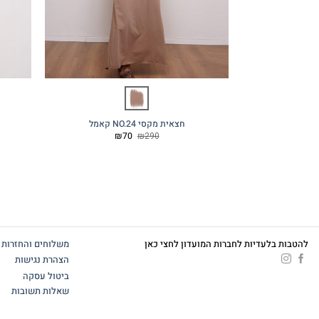
חצאית מקסי NO.24 קאמל
המחיר
המחיר
₪
70
₪
290
המקורי
הנוכחי
היה:
הוא:
₪70.
₪290.
להטבות בלעדיות לחברות המועדון לחצי כאן
משלוחים והחזרות
הצהרת נגישות
ביטול עסקה
שאלות תשובות