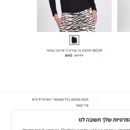
NO.29 חולצת טי שירט וי ארוכה שחור
גופייה קצרה NO.18 גזרה רחבה ריב שחור
המחיר
המחיר
60
₪
60
₪
199
המקורי
הנוכחי
היה:
הוא:
₪60.
₪199.
חנות מתחם בזל
אשתורי הפרחי 9 ת"א
צרו קשר
פרטיות שלך חשובה לנו