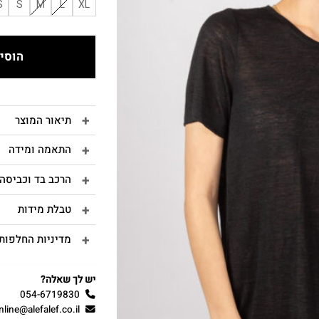
S
S
M
L
XL
הוסיפ
תיאור המוצר
התאמה ומידה
הרכב בד וכביסה
טבלת מידות
מדיניות החלפות 
יש לך שאלה?
054-6719830
nline@alefalef.co.il