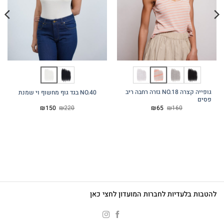
גופייה קצרה NO.18 גזרה רחבה ריב
NO.40 בגד גוף מחשוף וי שמנת
פסים
המחיר
המחיר
המחיר
המחיר
₪
150
₪
220
₪
65
₪
160
המקורי
הנוכחי
המקורי
הנוכחי
היה:
הוא:
היה:
הוא:
₪150.
₪220.
₪65.
₪160.
להטבות בלעדיות לחברות המועדון לחצי כאן