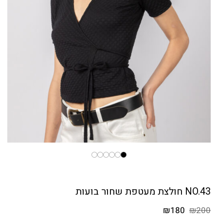
NO.43 חולצת מעטפת שחור בועות
המחיר
המחיר
₪
180
₪
200