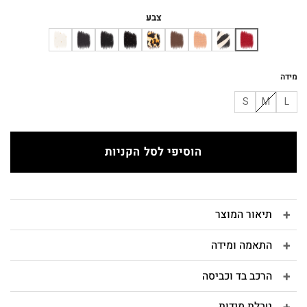
המקורי
הנוכחי
היה:
הוא:
צבע
₪243.
₪270.
מידה
S
M
L
הוסיפי לסל הקניות
תיאור המוצר
התאמה ומידה
הרכב בד וכביסה
טבלת מידות