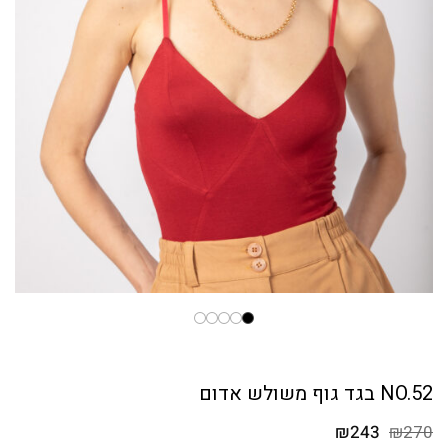
NO.52 בגד גוף משולש אדום
המחיר
המחיר
₪
243
₪
270