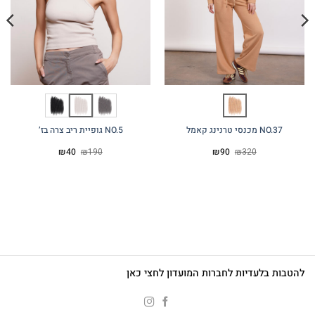
NO.37 מכנסי טרנינג קאמל
NO.5 גופיית ריב צרה בז’
המחיר
המחיר
המחיר
המחיר
₪
40
₪
190
₪
90
₪
320
המקורי
הנוכחי
המקורי
הנוכחי
היה:
הוא:
היה:
הוא:
₪40.
₪190.
₪90.
₪320.
להטבות בלעדיות לחברות המועדון לחצי כאן