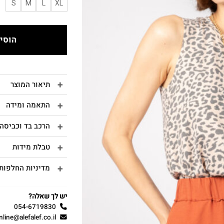
S
M
L
XL
הוסיפ
תיאור המוצר
התאמה ומידה
הרכב בד וכביסה
טבלת מידות
מדיניות החלפות 
יש לך שאלה?
054-6719830
nline@alefalef.co.il