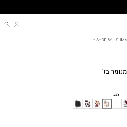
SHOP BY
SUMM
ר
י
צבע