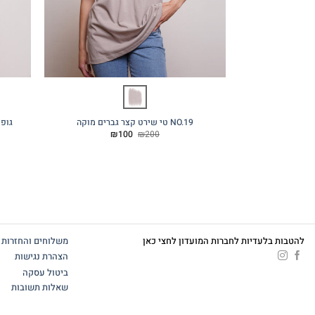
NO.19 טי שירט קצר גברים מוקה
גופייה קצר
המחיר
המחיר
₪
100
₪
200
המקורי
הנוכחי
היה:
הוא:
₪100.
₪200.
להטבות בלעדיות לחברות המועדון לחצי כאן
משלוחים והחזרות
הצהרת נגישות
ביטול עסקה
שאלות תשובות