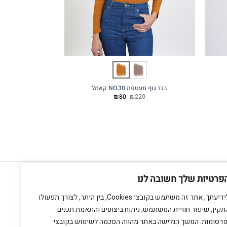
בגד גוף מעטפת NO.30 קאמל
NO.29 חולצת טי שירט וי ארוכה שחור
המחיר
המחיר
99
₪
80
₪
220
המקורי
הנוכחי
היה:
הוא:
₪80.
₪220.
חנות מתחם בזל
אשתורי הפרחי 9 ת"א
פרטיות שלך חשובה לנו
צרו קשר
לידיעתך, אתר זה משתמש בקובצי Cookies, בין היתר, לצורך תפעולו
תקין, שיפור חוויית המשתמש, ניתוח ביצועים והתאמת תכנים
פרסומות. המשך הגלישה באתר מהווה הסכמה לשימוש בקובצי